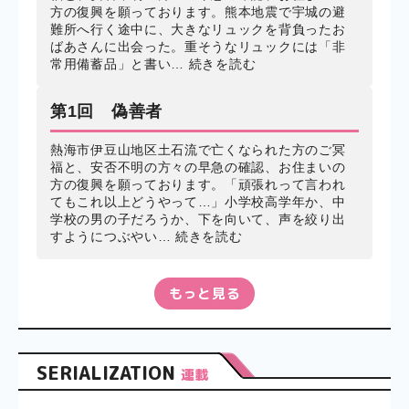
方の復興を願っております。熊本地震で宇城の避
難所へ行く途中に、大きなリュックを背負ったお
ばあさんに出会った。重そうなリュックには「非
常用備蓄品」と書い…
続きを読む
第1回 偽善者
熱海市伊豆山地区土石流で亡くなられた方のご冥
福と、安否不明の方々の早急の確認、お住まいの
方の復興を願っております。「頑張れって言われ
てもこれ以上どうやって…」小学校高学年か、中
学校の男の子だろうか、下を向いて、声を絞り出
すようにつぶやい…
続きを読む
もっと見る
SERIALIZATION
連載