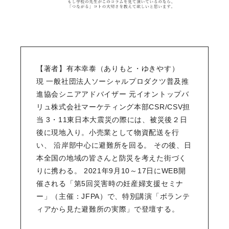
【著者】有本幸泰（ありもと・ゆきやす）
現 一般社団法人ソーシャルプロダクツ普及推
進協会シニアアドバイザー 元イオントップバ
リュ株式会社マーケティング本部CSR/CSV担
当 3・11東日本大震災の際には、被災後２日
後に現地入り。小売業として物資配送を行
い、 沿岸部中心に避難所を回る。 その後、日
本全国の地域の皆さんと防災を考えた街づく
りに携わる。 2021年9月10～17日にWEB開
催される「第5回災害時の妊産婦支援セミナ
ー」（主催：JFPA）で、特別講演「ボランテ
ィアから見た避難所の実際」で登壇する。