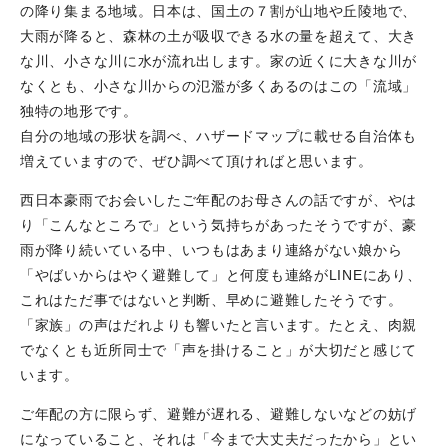
の降り集まる地域。日本は、国土の７割が山地や丘陵地で、
大雨が降ると、森林の土が吸収できる水の量を超えて、大き
な川、小さな川に水が流れ出します。家の近くに大きな川が
なくとも、小さな川からの氾濫が多くあるのはこの「流域」
独特の地形です。
自分の地域の形状を調べ、ハザードマップに載せる自治体も
増えていますので、ぜひ調べて頂ければと思います。
西日本豪雨でお会いしたご年配のお母さんの話ですが、やは
り「こんなところで」という気持ちがあったそうですが、豪
雨が降り続いている中、いつもはあまり連絡がない娘から
「やばいからはやく避難して」と何度も連絡がLINEにあり、
これはただ事ではないと判断、早めに避難したそうです。
「家族」の声はだれよりも響いたと言います。たとえ、肉親
でなくとも近所同士で「声を掛けること」が大切だと感じて
います。
ご年配の方に限らず、避難が遅れる、避難しないなどの妨げ
になっていること、それは「今まで大丈夫だったから」とい