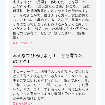
支援を行う中で見聞き・体験したことを語ってい
ただきます。 一度大規模な災害が起こると、避難
所運営・救援物資等さまざまな支援が行われます
が、そのさなかで、被災された方々が実は必要と
しているもの・求めていることなど、見落とされ
がちになってしまう点も織り込みながらご紹介い
ただきます。 減災に向けた地域づくりや災害への
備えのご参考に、ぜひご一読ください。（編集
部）
もっと詳しく
みんなでひろげよう！ とも育て®
の“わ”!!
本コーナーでは、地域でのつながりを大切にしな
がら子育て支援をしている方々のインタビュー記
事をご覧にいれます！“わ”は、「輪」であったり、
「和」であったり、「環」であったり…、また驚
いたときの「ワ！」でもあったり…時にはみなさ
んをワッと驚かせるような事例も飛び出す楽しい
記事をお届けします。
もっと詳しく