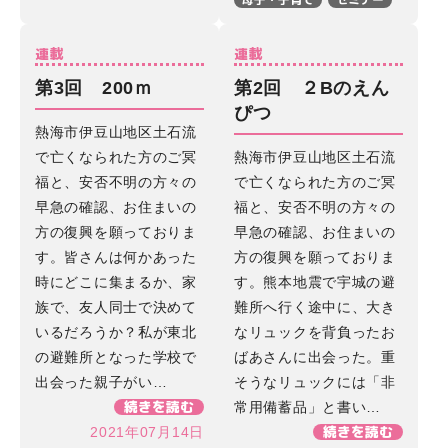
連載
連載
第3回 200ｍ
第2回 ２Bのえん
ぴつ
熱海市伊豆山地区土石流
で亡くなられた方のご冥
熱海市伊豆山地区土石流
福と、安否不明の方々の
で亡くなられた方のご冥
早急の確認、お住まいの
福と、安否不明の方々の
方の復興を願っておりま
早急の確認、お住まいの
す。皆さんは何かあった
方の復興を願っておりま
時にどこに集まるか、家
す。熊本地震で宇城の避
族で、友人同士で決めて
難所へ行く途中に、大き
いるだろうか？私が東北
なリュックを背負ったお
の避難所となった学校で
ばあさんに出会った。重
出会った親子がい…
そうなリュックには「非
続きを読む
常用備蓄品」と書い…
続きを読む
2021年07月14日