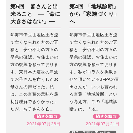
第5回 皆さんと出
第4回 「地域診断」
来ること ―「命に
から「家族づくり」
大きさはない」―
へ
熱海市伊豆山地区土石流
熱海市伊豆山地区土石流
で亡くなられた方のご冥
で亡くなられた方のご冥
福と、安否不明の方々の
福と、安否不明の方々の
早急の確認、お住まいの
早急の確認、お住まいの
方の復興を願っておりま
方の復興を願っておりま
す。東日本大震災の津波
す。私がコラムを掲載さ
でお子さんを亡くしたお
せて頂いているJFPAの青
母さんの声だった。私
田さんが、いつも言われ
は、この言葉の意味を最
る言葉「地域診断」とい
初は理解できなかった。
う考え方。この「地域診
だが、お子さんを亡…
断」は、「地…
続きを読む
続きを読む
2021年07月28日
2021年07月21日
母子・子育て
セミナー