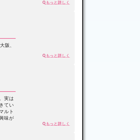
で約5倍に ―減
もっと詳しく
塩食品リスト―
2025年04月18日
、大阪、
もっと詳しく
。実は
きてい
マルト
興味が
もっと詳しく
連載
JFPA教材のご案内
数量限定！産婦人