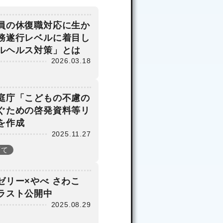
水省が8月21日
2025年07月30日
Webシンポジウ
員の休復職対応に生か
ムを開催
務遂行レベルに着目し
ルヘルス対策」とは
2026.03.18
庭庁「こどもの不慮の
ぐための啓発資料等リ
を作成
2025.11.27
育て
ゼリー×やべ さわこ
東大 食塩摂取量
ラスト公開中
が多い食事の状況
2025.08.29
と、食品の特徴を