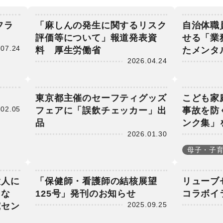
農
に
フラ
「麻しんの発生に関するリスク
自治体職
評価等について」報道発表資
せる「業
.07.24
料 厚生労働省
たメンタ
2026.04.24
打
境
東京都主催のセーフティグッズ
こども家
も
.02.05
フェアに「誤飲チェッカー」出
事故を防
ー
品
ンク集」
公
2026.01.30
母子・子
大人に
「保健師・看護師の結核展望
リューブ
しな
125号」発刊のお知らせ
コラボイ
2025.09.25
究セン