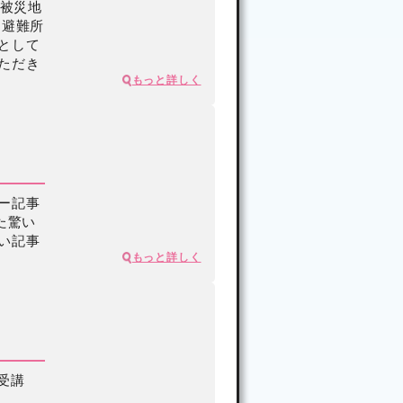
開 6月20日から
、被災地
、避難所
2025年06月06日
として
ただき
もっと詳しく
）
ー記事
た驚い
い記事
もっと詳しく
減塩食品の売上高
559億円 12年間
受講