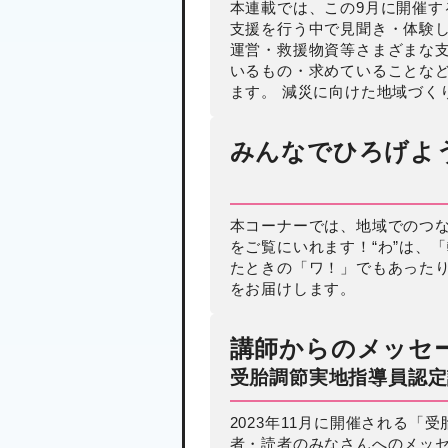
本連載では、この9月に開催す
支援を行う中で見聞き・体験し
運営・救援物資等さまざまな
いるもの・求めていることな
ます。 減災に向けた地域づく
みんなでひろげよう
幼少期の生活苦
は、高齢期の歯の
健康格差に影響す
本コーナーでは、地域でのつ
をご覧にいれます！“わ”は、
る？
2025年05月20日
たときの「ワ！」でもあった
をお届けします。
講師からのメッセ
受胎調節実地指導員認定
2023年11月に開催される「
者・読者のみなさんへのメッ