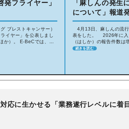
建啓発フライヤー」
「麻しんの発生
について」報道
ング ブレストキャンサー）
4月13日、麻しんの流
フライヤー」を公表しまし
表をした。 2026年に
か）。 E-BeCでは、乳
（はしか）の報告件数は
を周知するとともに、もし
報告数は、2020年以降最
続きを読む
は依然 […]
職対応に生かせる「業務遂行レベルに着
「保
の結
号」