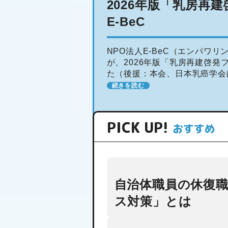
2026年版「乳房再
E-BeC
NPO法人E-BeC（エンパワリ
が、2026年版「乳房再建啓発
た（後援：本会、日本乳癌学会ほ
「乳児期」の体重
がん検診を受けることの重要性
続きを読む
増加は大人になっ
[…]
てからの肥満に影
響しない！？ 国
PICK UP
!
2025年09月26日
おすすめ
立成育医療研究セ
ンター
自治体職員の休復
ス対策」とは