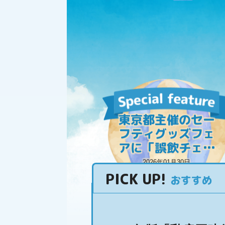
東京都主催のセー
フティグッズフェ
アに「誤飲チェッ
カー」出品
2026年01月30日
PICK UP
!
おすすめ