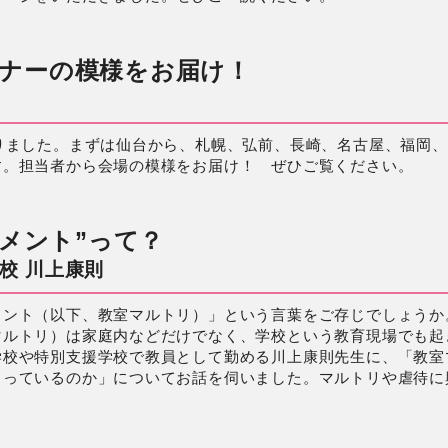
セミナーの模様をお届け！
りました。まずは仙台から、札幌、弘前、長崎、名古屋、福岡
す。担当者から会場の模様をお届け！ ぜひご覧ください。
の健
有効
「ア
メント”って？
知症
校 川上康則
で約
トで
メント（以下、教室マルトリ）」という言葉をご存じでしょうか
マルトリ）は家庭内などだけでなく、学校という教育現場でも起
が軽
学校や特別支援学校で教員として勤める川上康則先生に、「教室
こっているのか」についてお話を伺いました。マルトリや虐待に