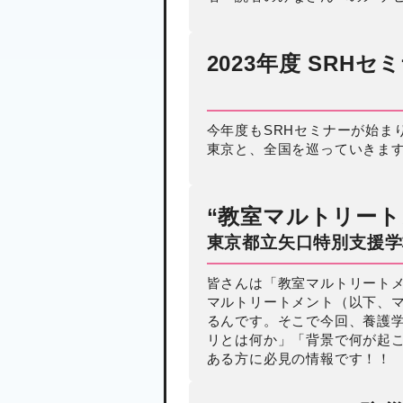
2023年度 SRH
今年度もSRHセミナーが始ま
東京と、全国を巡っていきま
高齢者の心身
康対策として
な「体操」と
“教室マルトリート
ート」 ～認
2025年03月12日
東京都立矢口特別支援学
リスクが体操
2割減／アー
皆さんは「教室マルトリート
マルトリートメント（以下、
孤立・孤独感
るんです。そこで今回、養護
減～
リとは何か」「背景で何が起
ある方に必見の情報です！！