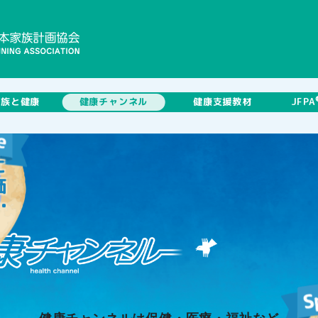
に
家族と健康
健康チャンネル
健康支援教材
JFPA
価
道
労