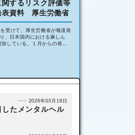
に関するリスク評価等
資料等リンク集」
2025年11月27日
を作成
発表資料 厚生労働省
行を受けて、厚生労働省が報道発
入り、日本国内における麻しん
増加している。１月からの発生
多となる197件に上る。海外で
2026年03月18日
目したメンタルヘル
健師・看護師
核展望 125
発刊のお知ら