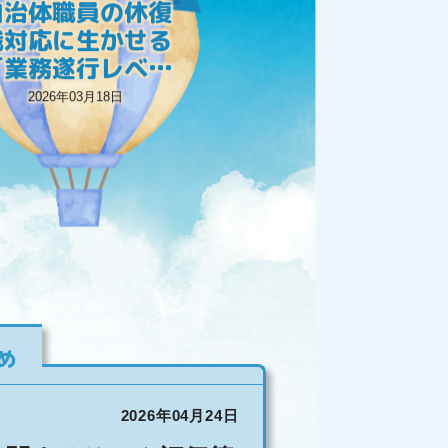
に着目したメンタ
2026年03月18日
ルヘルス対策」と
は
め
こども家庭庁「こ
どもの不慮の事故
2026年04月24日
を防ぐための啓発