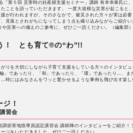
る「第５回 災害時の妊産婦支援セミナー」講師 有本幸泰氏に
たことを語っていただきます。 一度大規模な災害が起こると
支援が行われますが、そのさなかで、被災された方々が実は必要
ど、見落とされがちになってしまう点も織り込みながらご紹介い
りや災害への備えのご参考に、ぜひご一読ください。（編集部
！ とも育て®の“わ”!!
ながりを大切にしながら子育て支援をしている方々のインタビュ
「輪」であったり、「和」であったり、「環」であったり…、ま
り…時にはみなさんをワッと驚かせるような事例も飛び出す楽し
ージ！
講習会
受胎調節実地指導員認定講習会 講師陣のインタビューをご紹介！ 
セージをいただきました。ぜひご一読ください。