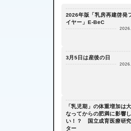
2026年版「乳房再建啓発
イヤー」E-BeC
2026
子どもが悩みを
ち明けやすい環
3月5日は産後の日
づくりを こど
2026
家庭庁、ポスタ
2025年07月29日
／ショート動画
開
「乳児期」の体重増加は
なってからの肥満に影響
い！？ 国立成育医療研
ター