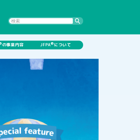
2026年07月24日
®
®
の事業内容
JFPA
について
代表理事理事長メッセージ
沿革
JFPAの事業内容
問い合わせ先
メルマガ登録・配信停止について
サイトポリシー
自治体職員の休復
職対応に生かせる
「業務遂行レベル