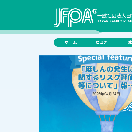
「麻しんの発生
ホーム
セミナー
関するリスク評
等について」報
発表資料 厚生
2026年04月24日
働省