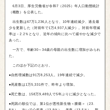
6月3日、厚生労働省が令和7（2025）年人口動態統計
（概数）を公表した。
出生数は67万1,236人となり、10年連続減少、過去最
少を更新した（対前年で1万4,937人減少）。対前年増減
率は－2.2％となり、近年の傾向に比べて緩やかな減少で
あった。
一方で、年齢30～34歳の母親の出生数に増加がみられ
た。
このほか下記のとおり。
●自然増減数は91万8,253人。19年連続で減少。
●死産数は1万5,331件で、昨年より増加。
●死亡数は、158万9,489人で5年ぶりに減少となった。
●死因の順位では、第1位が悪性新生物＜腫瘍＞（23.
8％）、次いで心疾患（13.9％）、老衰（13.5％）、脳