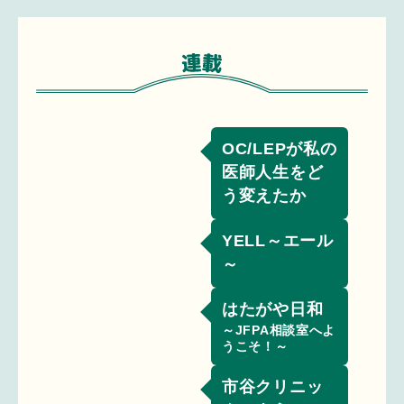
OC/LEPが私の
医師人生をど
う変えたか
YELL～エール
～
はたがや日和
～JFPA相談室へよ
うこそ！～
市谷クリニッ