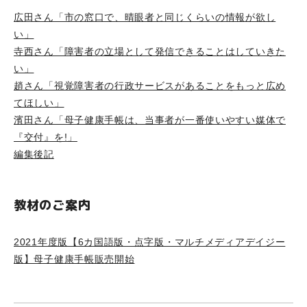
広田さん「市の窓口で、晴眼者と同じくらいの情報が欲し
い」
寺西さん「障害者の立場として発信できることはしていきた
い」
趙さん「視覚障害者の行政サービスがあることをもっと広め
てほしい」
濱田さん「母子健康手帳は、当事者が一番使いやすい媒体で
『交付』を!」
編集後記
教材のご案内
2021年度版【6カ国語版・点字版・マルチメディアデイジー
版】母子健康手帳販売開始