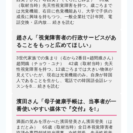
（取材当時）先天性視覚障害を持つ。歳ごろまで
は光覚機能、右目に色覚機能あり。大学で子供の
成長に興味を持ちつつ、一般企業社で計年間、電
話交換・店内放…
続きを読む
趙さん「視覚障害者の行政サービスがあ
ることをもっと広めてほしい」
3世代家族での集まり（右から2番目=趙閏娥さん）
趙閏娥（チョウ・ユナ） 42歳（取材当時）先天
性視覚障害を持つ。12歳ごろまでは大きい物体が
見えていたが、現在は光覚機能のみ。自身が韓国
人であることを生かし、電話での韓国語会話レッ
スンを8…
続きを読む
濱田さん「母子健康手帳は、当事者が一
番使いやすい媒体で『交付』を!」
満面の笑みを浮かべた濱田登美さん濱田登美（は
まだとみ） 65歳（取材当時）全日本視覚障害者
協議会専門領域担当理事、女性部長。先天性視覚