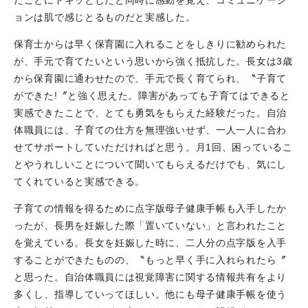
ョンは肌で感じとるものだと実感した。
保育士からは早く保育園に入れることをしきりに勧められた
が、手元で育てたいという思いから強く抵抗した。長女は3歳
から保育園に通わせたので、手元で長く育てられ、〝子育て
ができた!〞と強く思えた。障害があっても子育てはできると
実感できたことで、とても勇気をもらえた経験だった。自治
体職員には、子育ての仕方を無理強いせず、一人一人に合わ
せてサポートしていただければと思う。月1回、困っているこ
とやうれしいことについて聞いてもらえるだけでも、気にし
てくれていると実感できる。
子育ての情報を得るために点字版母子健康手帳も入手したか
ったが、長男を妊娠した際「置いていない」と言われたこと
を覚えている。長女を妊娠した時に、二人分の点字版を入手
することができたものの、〝もっと早く手に入れられたら〞
と思った。自治体職員には視覚障害に関する情報共有をより
多くし、指導していってほしい。他にも母子健康手帳を使う