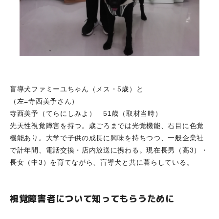
盲導犬ファミーユちゃん（メス・5歳）と
（左=寺西美予さん）
寺西美予（てらにしみよ） 51歳（取材当時）
先天性視覚障害を持つ。歳ごろまでは光覚機能、右目に色覚
機能あり。大学で子供の成長に興味を持ちつつ、一般企業社
で計年間、電話交換・店内放送に携わる。現在長男（高3）・
長女（中3）を育てながら、盲導犬と共に暮らしている。
視覚障害者について知ってもらうために