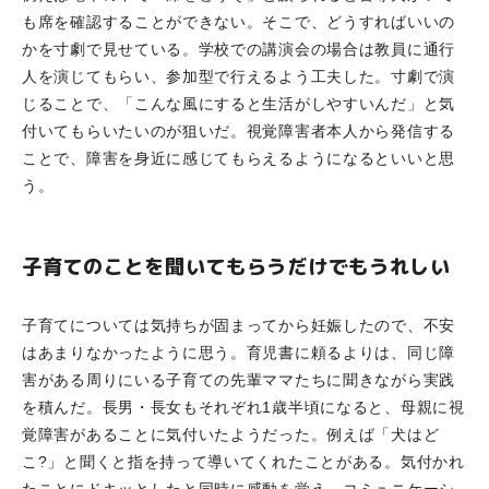
も席を確認することができない。そこで、どうすればいいの
かを寸劇で見せている。学校での講演会の場合は教員に通行
人を演じてもらい、参加型で行えるよう工夫した。寸劇で演
じることで、「こんな風にすると生活がしやすいんだ」と気
付いてもらいたいのが狙いだ。視覚障害者本人から発信する
ことで、障害を身近に感じてもらえるようになるといいと思
う。
子育てのことを聞いてもらうだけでもうれしい
子育てについては気持ちが固まってから妊娠したので、不安
はあまりなかったように思う。育児書に頼るよりは、同じ障
害がある周りにいる子育ての先輩ママたちに聞きながら実践
を積んだ。長男・長女もそれぞれ1歳半頃になると、母親に視
覚障害があることに気付いたようだった。例えば「犬はど
こ?」と聞くと指を持って導いてくれたことがある。気付かれ
たことにドキッとしたと同時に感動を覚え、コミュニケーシ