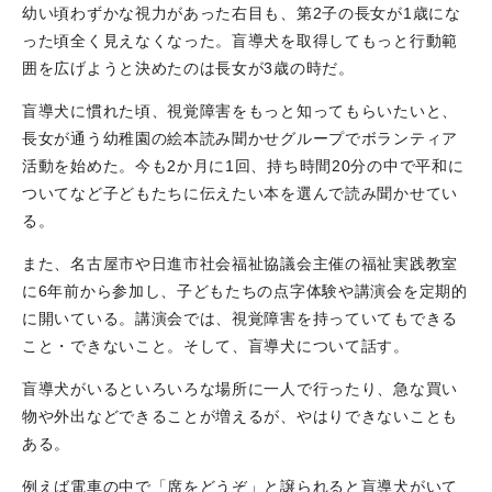
幼い頃わずかな視力があった右目も、第2子の長女が1歳にな
った頃全く見えなくなった。盲導犬を取得してもっと行動範
囲を広げようと決めたのは長女が3歳の時だ。
盲導犬に慣れた頃、視覚障害をもっと知ってもらいたいと、
長女が通う幼稚園の絵本読み聞かせグループでボランティア
活動を始めた。今も2か月に1回、持ち時間20分の中で平和に
ついてなど子どもたちに伝えたい本を選んで読み聞かせてい
る。
また、名古屋市や日進市社会福祉協議会主催の福祉実践教室
に6年前から参加し、子どもたちの点字体験や講演会を定期的
に開いている。講演会では、視覚障害を持っていてもできる
こと・できないこと。そして、盲導犬について話す。
盲導犬がいるといろいろな場所に一人で行ったり、急な買い
物や外出などできることが増えるが、やはりできないことも
ある。
例えば電車の中で「席をどうぞ」と譲られると盲導犬がいて