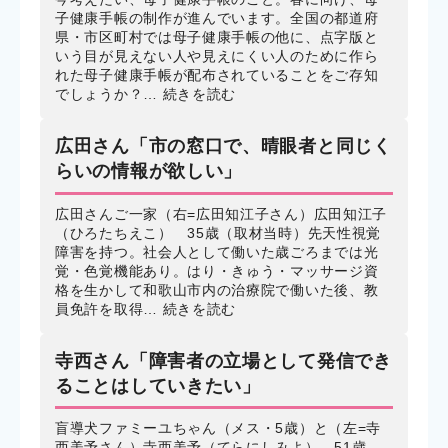
子健康手帳の制作が進んでいます。全国の都道府
県・市区町村では母子健康手帳の他に、点字版と
いう目が見えない人や見えにくい人のために作ら
れた母子健康手帳が配布されていることをご存知
でしょうか？…
続きを読む
広田さん「市の窓口で、晴眼者と同じく
らいの情報が欲しい」
広田さんご一家（右=広田知江子さん）広田知江子
（ひろたちえこ） 35歳（取材当時）先天性視覚
障害を持つ。社会人として働いた歳ごろまでは光
覚・色覚機能あり。はり・きゅう・マッサージ資
格を生かして和歌山市内の治療院で働いた後、教
員免許を取得…
続きを読む
寺西さん「障害者の立場として発信でき
ることはしていきたい」
盲導犬ファミーユちゃん（メス・5歳）と（左=寺
西美予さん）寺西美予（てらにしみよ） 51歳