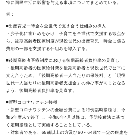
特に国民生活に影響を与える事項についてまとめている。
例：
■出産育児一時金を全世代で支え合う仕組みの導入
・少子化に歯止めをかけ、子育てを全世代で支援する観点か
ら、後期高齢者医療制度が現役世代の出産育児一時金に係る
費用の一部を支援する仕組みを導入する。
■後期高齢者医療制度における後期高齢者負担率の見直し
・後期高齢者の医療給付費を後期高齢者と現役世代で公平に
支え合うため、「後期高齢者一人当たりの保険料」と「現役
世代一人当たりの後期高齢者支援金」の伸び率が同じとなる
よう、後期高齢者負担率を見直す。
■新型コロナワクチン接種
・新型コロナワクチンの全額公費による特例臨時接種は、令
和5年度末で終了し、令和6年4月以降は、予防接種法に基づ
く定期接種として実施することとしている。
・対象者である、65歳以上の方及び60～64歳で一定の疾患を