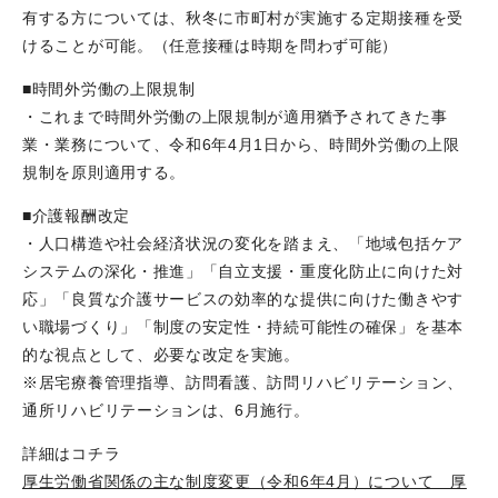
有する方については、秋冬に市町村が実施する定期接種を受
けることが可能。（任意接種は時期を問わず可能）
■時間外労働の上限規制
・これまで時間外労働の上限規制が適用猶予されてきた事
業・業務について、令和6年4月1日から、時間外労働の上限
規制を原則適用する。
■介護報酬改定
・人口構造や社会経済状況の変化を踏まえ、「地域包括ケア
システムの深化・推進」「自立支援・重度化防止に向けた対
応」「良質な介護サービスの効率的な提供に向けた働きやす
い職場づくり」「制度の安定性・持続可能性の確保」を基本
的な視点として、必要な改定を実施。
※居宅療養管理指導、訪問看護、訪問リハビリテーション、
通所リハビリテーションは、6月施行。
詳細はコチラ
厚生労働省関係の主な制度変更（令和6年4月）について 厚