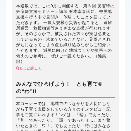
本連載では、この9月に開催する「第５回 災害時の
妊産婦支援セミナー」講師 有本幸泰氏に、被災地
支援を行う中で見聞き・体験したことを語ってい
ただきます。 一度大規模な災害が起こると、避難
所運営・救援物資等さまざまな支援が行われます
が、そのさなかで、被災された方々が実は必要と
しているもの・求めていることなど、見落とされ
がちになってしまう点も織り込みながらご紹介い
ただきます。 減災に向けた地域づくりや災害への
備えのご参考に、ぜひご一読ください。（編集
部）
もっと詳しく
みんなでひろげよう！ とも育て®
の“わ”!!
本コーナーでは、地域でのつながりを大切にしな
がら子育て支援をしている方々のインタビュー記
事をご覧にいれます！“わ”は、「輪」であったり、
「和」であったり、「環」であったり…、また驚
いたときの「ワ！」でもあったり…時にはみなさ