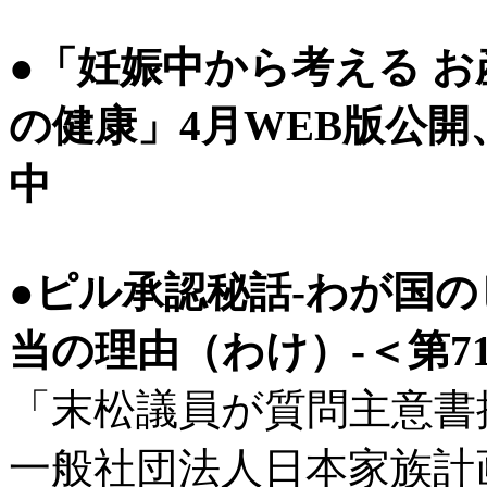
●「妊娠中から考える 
の健康」4月WEB版公開
中
●ピル承認秘話-わが国
当の理由（わけ）-＜第7
「末松議員が質問主意書
一般社団法人日本家族計画