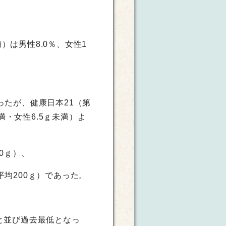
満）は男性8.0％、女性1
。
ったが、健康日本21（第
満・女性6.5ｇ未満）よ
50ｇ）、
平均200ｇ）であった。
査と並び過去最低となっ