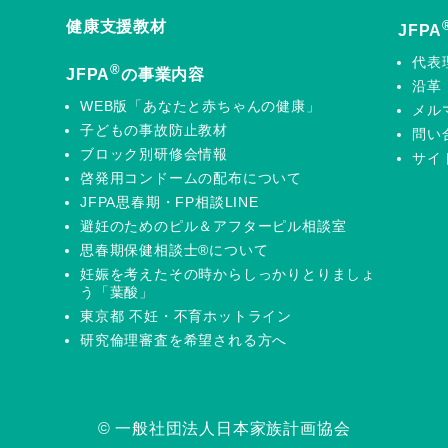
健康支援教材
JFPA
代表
®
JFPA
の事業内容
沿革
WEB版「あなたと赤ちゃんの健康」
メル
子どもの事故防止教材
問い
ブロック別研修会情報
サイ
啓発用コンドームの配布について
JFPA思春期・FP相談LINE
避妊のためのピル＆アフターピル相談室
思春期保健相談士®について
妊娠を考えたその時からしっかりとりましょ
う「葉酸」
東京都 不妊・不育ホットライン
研究倫理審査を希望される方へ
© 一般社団法人日本家族計画協会