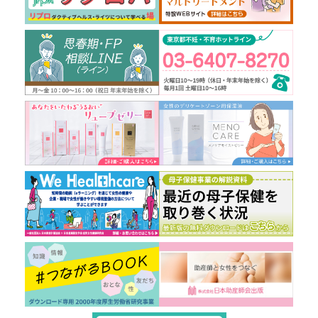
向き」「困難や悩み事の数」との関連性も示している。
に「うつ病」の知識・対応方法を教えるなど、「医療的
▶詳しくはコチラこども・若者総合調査（令和7年度）
アプローチ」に基づいたものであり、以下の3つの問題
｜こども家庭庁こども大綱｜こども家庭庁
点が考えられる。 ⑴対応を要する社員の「業務遂行レ
ベル（仕事をさせられるかどうか）」ではなく「疾病レ
ベル（病気かどうか）」に着目しがち「医療的アプロー
チ」をベースとする場合、就業規則よりも医療的判断が
結果的に優越してしまう。そのため、メンタルヘルス対
応のかじ取りを社内医療職や主治医に任せるほかなく、
人事総務担当者として明確な判断指針に基づき、自信を
持って対応するということが難しくなってしまう。⑵対
応を要する社員への配慮にのみ着目するため、上司や周
囲の負担が考慮されない上司はその社員の対応に追われ
自身の業務が後回しになり、周囲もバックアップに追わ
れるなど、部署全体のパフォーマンス低下に影響してい
るケースも少なくなく、その従業員を治すことを最優先
するという「部分最適化」になりがちになってしまう。
⑶リスクマネジメントの観点からも極めて脆弱対応を要