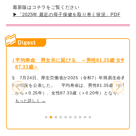
最新版はコチラをご覧ください
▶「2025年 最近の母子保健を取り巻く状況」PDF
ダイジェスト
る取り
平均寿命 男女共に延びる ～男性81.35歳 女性
『令
87.33歳～
て』
もの自
7月24日、厚生労働省が2025（令和7）年簡易生命表
地方
9月9
の概況を公表した。 平均寿命は、男性81.35歳（前年
や、
して、
から＋0.25年）、女性87.33歳（＋0.20年）となり、前
とし
、不安
年度を上回った。男女差は5.98年となり、前年より
家庭庁より
もっと詳しく →
もっと
届ける
0.05年差が縮まっている。 前年との差を死因別に見
して
、夏休
ていくと、男女ともに悪性新生物＜腫瘍＞、心疾患（高
の掲
ほしく
血圧性を除く）、新型コロナウイルス感染症（COVID-
中の
19）などの死亡率の変化が平均寿命を延ばす方向に働
割合などが