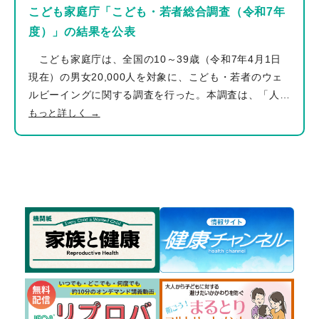
として乳房再建があり、患者自身が選べるということを
こども家庭庁「こども・若者総合調査（令和7年
務員健康状況等の現状の概要（令和6年度の状況）より
啓発する運動をしています。 10月の乳がん月間、ま
度）」の結果を公表
作図 https://www.jalsha.or.jp/tyosa/result/ ＜図２＞令
た、10月8日の「乳房再建を考える日」の機会に、ぜひ
和４年度地方公務員のメンタルヘルス対策に係るアンケ
お役立てください。 詳しくはコチラ ▶NPO法人E-BeC
こども家庭庁は、全国の10～39歳（令和7年4月1日
ート調査（総務省） 【概要】全地方公共団体
現在）の男女20,000人を対象に、こども・若者のウェ
（1,788）：都道府県（47）、指定都市（20）、市区
ルビーイングに関する調査を行った。本調査は、「人生
（795）、町村（926）対象：首長部局 参考：総務省
観・幸福感・居場所等」「他者との関わり方」「社会参
もっと詳しく →
令和4年度地方公務員のメンタルヘルス対策に係るアン
加・将来像・自身や周囲の状況」「困難に直面した経験
ケート調査結果より作図 ＜業務遂行レベルに着目した
等」「相談・支援」等に関する設問から当事者の置かれ
新しいメンタルヘルス対策＞これからのメンタルヘルス
た現状を把握するものである。 調査結果では、自己認
計画の策定や運用の見直しにおける、新たな視点として
識や今の幸福感において全年齢層で肯定的な回答が多い
着目されているのが「業務遂行レベルに着目したメンタ
ものの、孤独感については、「孤独であると感じること
ルヘルス対策（通称：高尾メソッド）」である。過去
がある」者の割合が、年齢が高い方が高くなるといった
20年以上にわたるメンタルヘルス対応の研究と実践か
傾向も見られた（15～39歳：49.8％、10～14歳：
ら、岡山大学の産業医グループである高尾総司氏が、メ
24.2％）。 このほか、15～39歳における生活満足度
ンタルヘルス対応を「医療的管理」の視点でなく、人事
の高さと「尊重してくれる人の有無」「周囲の大人の様
総務や上司が行うべき通常の「業務的管理」の視点から
子」「自由時間の充足度」「心身の健康」「困難に直面
整理し直したものである。 ＜従来のメンタルヘルス対
した経験の有無」「安心できる場所の数」「家の暮らし
策の課題＞ 従来のメンタルヘルス対策の多くは、上司