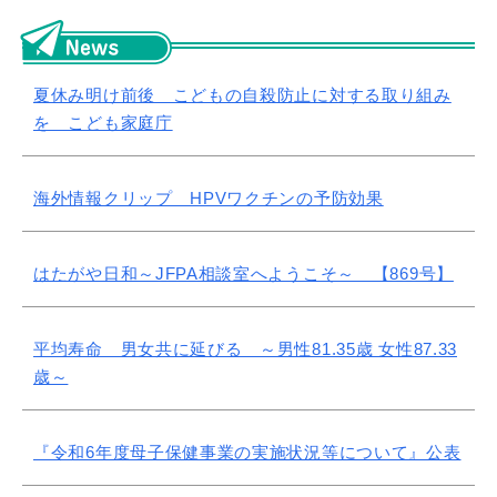
必要な
き、肺炎、老衰などが縮める方向に働いたと白書は報告
イトへ移動しま
ー」の
している。 なお、国別の比較もされており、女性は
状況等につ
への働
世界1位、男性は7位であった。 詳しくはコチラ（別サ
後うつ病
NEWS
イトへ移動します） ▶令和７(2025)年簡易生命表の概
Sca
夏休み明け前後 こどもの自殺防止に対する取り組み
て｜こ
況
うつ
を こども家庭庁
庁
の質
海外情報クリップ HPVワクチンの予防効果
はたがや日和～JFPA相談室へようこそ～ 【869号】
平均寿命 男女共に延びる ～男性81.35歳 女性87.33
歳～
『令和6年度母子保健事業の実施状況等について』公表