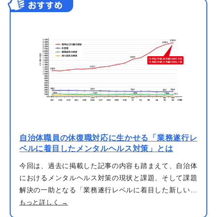
おすすめ
自治体職員の休復職対応に生かせる「業務遂行レ
ベルに着目したメンタルヘルス対策」とは
今回は、過去に掲載した記事の内容も踏まえて、自治体
におけるメンタルヘルス対策の現状と課題、そして課題
解決の一助となる「業務遂行レベルに着目した新しいメ
ンタルヘルス対策（通称：高尾メソッド）」について、
もっと詳しく →
紹介したい。 ※一部再編集したものです ＜地方公務員