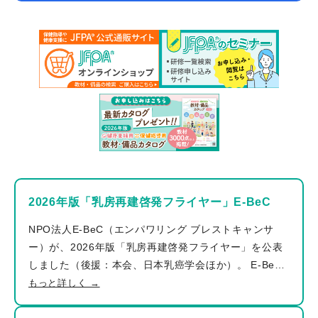
のメンタルヘルス不調による長期休務者は増加傾向に＞
地方公務員安全衛生推進協会が毎年実施している「地方
公務員の健康状況等の現況調査」によると、令和６年度
における精神及び行動の障害による長期病休者率（10
万人率）の推移は、前年から増加して2,372.9人で、15
年前（平成 21 年度）の約 2.1 倍であった（図１）。一
方で、自治体のメンタルヘルスに関する計画の策定状況
は、わずか２割程度にとどまる（策定済みの自治体：
379、未策定の自治体：1,409）。理由には、「策定の
ための人員・予算の確保が困難」が一番に挙げられる
が、他にも「盛り込むべき内容がわからない」「策定す
2026年版「乳房再建啓発フライヤー」E-BeC
るための手順がわからない」などがある（図２）。事前
にメンタルヘルス対策の運用方法が決まっていないケー
NPO法人E-BeC（エンパワリング ブレストキャンサ
スに加え、運用方法が決まっていても、復職支援がうま
ー）が、2026年版「乳房再建啓発フライヤー」を公表
くいかず休職を繰り返す職員の対応に追われている自治
しました（後援：本会、日本乳癌学会ほか）。 E-BeC
体も多くあるのではないだろうか。 ＜図１＞主な疾病
では、乳がん検診を受けることの重要性を周知するとと
もっと詳しく →
分類別長期病休者数（10万人率）の推移 参考：一般財
もに、もしも乳がんになったとしても、その後に選択肢
団法人地方公務員安全衛生推進協会【令和7年】地方公