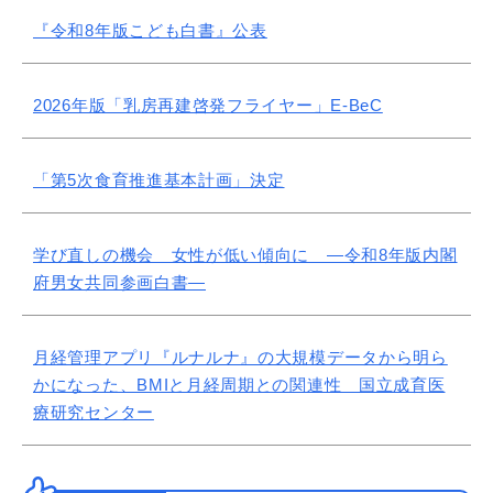
『令和8年版こども白書』公表
2026年版「乳房再建啓発フライヤー」E-BeC
「第5次食育推進基本計画」決定
学び直しの機会 女性が低い傾向に ―令和8年版内閣
府男女共同参画白書―
月経管理アプリ『ルナルナ』の大規模データから明ら
かになった、BMIと月経周期との関連性 国立成育医
療研究センター